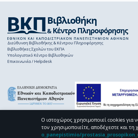
Διεύθυνση Βιβλιοθήκης & Κέντρου Πληροφόρησης
Βιβλιοθήκες Σχολών του ΕΚΠΑ
Υπολογιστικό Κέντρο Βιβλιοθηκών
Επικοινωνία / Helpdesk
Ο ιστοχώρος χρησιμοποιεί cookies για ν
τον χρησιμοποιείτε, αποδέχεστε και τη 
CC BY-NC 4.0
o_panepistimio/prostasia_prosopiko