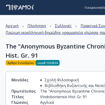
Για ερευνητέ
›
›
›
Αρχική
Πλοήγηση
Συλλογές
Πρακτικά Συ
Πρώιμη νεοελληνική δημώδης γραμματεία: γλώσσα, παρ
The "Anonymous Byzantine Chroni
Hist. Gr. 91
Άρθρο Συνεδρίου
uoadl:1033634
Μονάδες
Σχολή Φιλοσοφική
Βιβλιοθήκη Βυζαντινής και Νεοε
Πρωτότυπος
The "Anonymous Byzantine Chronic
Τίτλος
Vindoboniensis Hist. Gr. 91
Γλώσσες
Αγγλικά