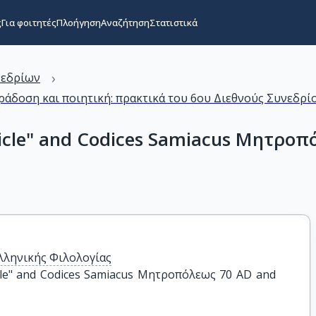
ς
Για φοιτητές
Πλοήγηση
Αναζήτηση
Στατιστικά
›
νεδρίων
άδοση και ποιητική: πρακτικά του 6ου Διεθνούς Συνεδρίο
cle" and Codices Samiacus Μητροπό
λληνικής Φιλολογίας
le" and Codices Samiacus Μητροπόλεως 70 AD and 