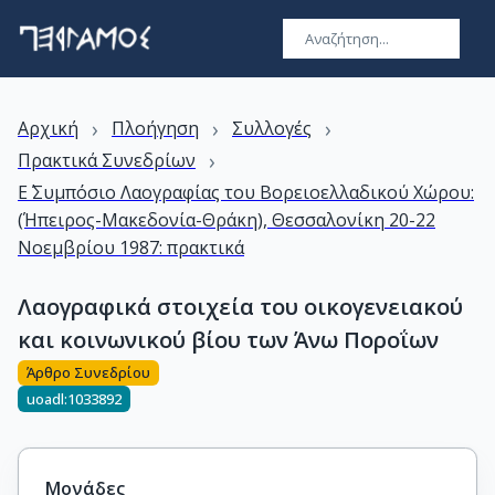
›
›
›
Αρχική
Πλοήγηση
Συλλογές
›
Πρακτικά Συνεδρίων
Ε΄ Συμπόσιο Λαογραφίας του Βορειοελλαδικού Χώρου:
(Ήπειρος-Μακεδονία-Θράκη), Θεσσαλονίκη 20-22
Νοεμβρίου 1987: πρακτικά
Λαογραφικά στοιχεία του οικογενειακού
και κοινωνικού βίου των Άνω Ποροΐων
Άρθρο Συνεδρίου
uoadl:1033892
Μονάδες