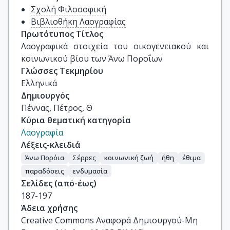
Σχολή Φιλοσοφική
Βιβλιοθήκη Λαογραφίας
Πρωτότυπος Τίτλος
Λαογραφικά στοιχεία του οικογενειακού και 
κοινωνικού βίου των Άνω Ποροΐων
Γλώσσες Τεκμηρίου
Ελληνικά
Δημιουργός
Πέννας, Πέτρος, Θ
Κύρια θεματική κατηγορία
Λαογραφία
Λέξεις-κλειδιά
Άνω Πορόια
Σέρρες
κοινωνική ζωή
ήθη
έθιμα
παραδόσεις
ενδυμασία
Σελίδες (από-έως)
187-197
Άδεια χρήσης
Creative Commons Αναφορά Δημιουργού-Μη