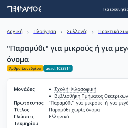
Για ερευνητέ
›
›
›
Αρχική
Πλοήγηση
Συλλογές
Πρακτικά Συ
"Παραμύθι" για μικρούς ή για μεγ
όνομα
Άρθρο Συνεδρίου
uoadl:1033914
Μονάδες
Σχολή Φιλοσοφική
Βιβλιοθήκη Τμήματος Θεατρικώ
Πρωτότυπος
"Παραμύθι" για μικρούς ή για μεγάλ
Τίτλος
Παραμύθι χωρίς όνομα
Γλώσσες
Ελληνικά
Τεκμηρίου