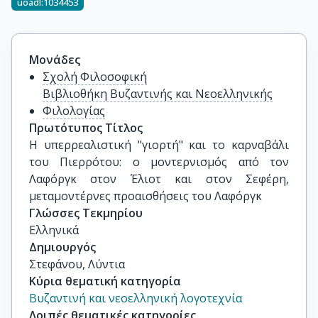
uoadl:1034453
Μονάδες
Σχολή Φιλοσοφική
Βιβλιοθήκη Βυζαντινής και Νεοελληνικής
Φιλολογίας
Πρωτότυπος Τίτλος
Η υπερρεαλιστική "γιορτή" και το καρναβάλι 
του Πιερρότου: ο μοντερνισμός από τον 
Λαφόργκ στον Έλιοτ και στον Σεφέρη, 
μεταμοντέρνες προαισθήσεις του Λαφόργκ
Γλώσσες Τεκμηρίου
Ελληνικά
Δημιουργός
Στεφάνου, Λύντια
Κύρια θεματική κατηγορία
Βυζαντινή και νεοελληνική λογοτεχνία
Λοιπές θεματικές κατηγορίες