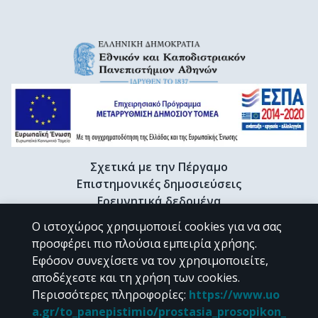
Σχετικά με την Πέργαμο
Επιστημονικές δημοσιεύσεις
Ερευνητικά δεδομένα
Διδακτορικές διατριβές & Γκρίζα βιβλιογραφία
Ο ιστοχώρος χρησιμοποιεί cookies για να σας
Προφίλ Ερευνητή
προσφέρει πιο πλούσια εμπειρία χρήσης.
Εφόσον συνεχίσετε να τον χρησιμοποιείτε,
αποδέχεστε και τη χρήση των cookies.
CC BY-NC 4.0
Περισσότερες πληροφορίες
:
https://www.uo
a.gr/to_panepistimio/prostasia_prosopikon_