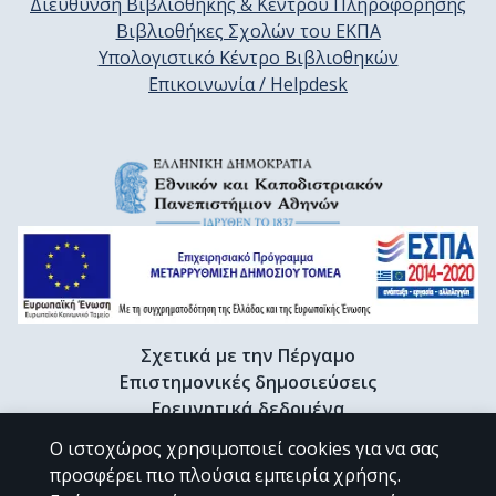
Διεύθυνση Βιβλιοθήκης & Κέντρου Πληροφόρησης
Βιβλιοθήκες Σχολών του ΕΚΠΑ
Υπολογιστικό Κέντρο Βιβλιοθηκών
Επικοινωνία / Helpdesk
Σχετικά με την Πέργαμο
Επιστημονικές δημοσιεύσεις
Ερευνητικά δεδομένα
Διδακτορικές διατριβές & Γκρίζα βιβλιογραφία
Ο ιστοχώρος χρησιμοποιεί cookies για να σας
Προφίλ Ερευνητή
προσφέρει πιο πλούσια εμπειρία χρήσης.