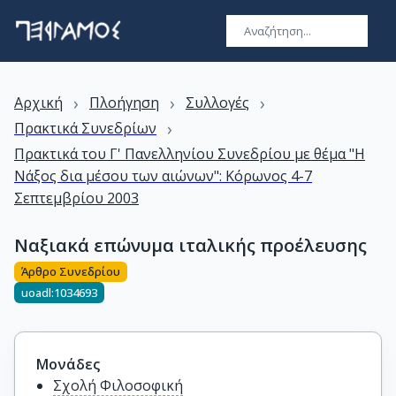
›
›
›
Αρχική
Πλοήγηση
Συλλογές
›
Πρακτικά Συνεδρίων
Πρακτικά του Γ' Πανελληνίου Συνεδρίου με θέμα "Η
Νάξος δια μέσου των αιώνων": Κόρωνος 4-7
Σεπτεμβρίου 2003
Ναξιακά επώνυμα ιταλικής προέλευσης
Άρθρο Συνεδρίου
uoadl:1034693
Μονάδες
Σχολή Φιλοσοφική