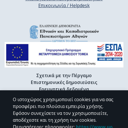
Επικοινωνία / Helpdesk
Σχετικά με την Πέργαμο
Επιστημονικές δημοσιεύσεις
Ερευνητικά δεδομένα
Διδακτορικές διατριβές & Γκρίζα βιβλιογραφία
Ο ιστοχώρος χρησιμοποιεί cookies για να σας
Προφίλ Ερευνητή
προσφέρει πιο πλούσια εμπειρία χρήσης.
Εφόσον συνεχίσετε να τον χρησιμοποιείτε,
αποδέχεστε και τη χρήση των cookies.
CC BY-NC 4.0
Περισσότερες πληροφορίες
:
https://www.uo