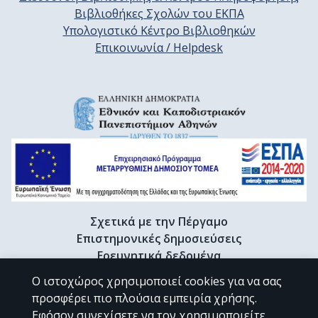
Βιβλιοθήκες Σχολών του ΕΚΠΑ
Υπολογιστικό Κέντρο Βιβλιοθηκών
Επικοινωνία / Helpdesk
Σχετικά με την Πέργαμο
Επιστημονικές δημοσιεύσεις
Ερευνητικά δεδομένα
Διδακτορικές διατριβές & Γκρίζα βιβλιογραφία
Ο ιστοχώρος χρησιμοποιεί cookies για να σας
Προφίλ Ερευνητή
προσφέρει πιο πλούσια εμπειρία χρήσης.
Εφόσον συνεχίσετε να τον χρησιμοποιείτε,