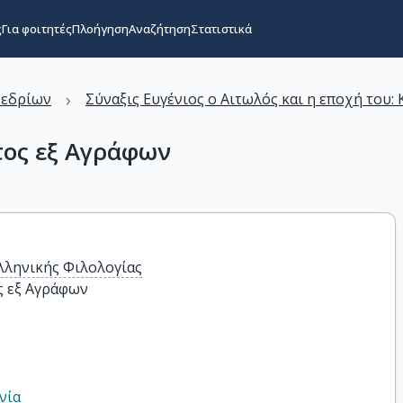
ς
Για φοιτητές
Πλοήγηση
Αναζήτηση
Στατιστικά
›
νεδρίων
Σύναξις Ευγένιος ο Αιτωλός και η εποχή του:
τος εξ Αγράφων
λληνικής Φιλολογίας
ς εξ Αγράφων
νία