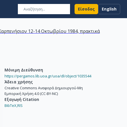
Είσοδος
English
 Καρπενήσιον 12-14 Οκτωβρίου 1984, πρακτικά
Μόνιμη Διεύθυνση
https://pergamos.lib.uoa.gr/uoa/dl/object/1035544
Άδεια χρήσης
Creative Commons Αναφορά Δημιουργού-Μη
Εμπορική Χρήση 4.0 (CC-BY-NC)
Εξαγωγή Citation
BibTeX,
RIS