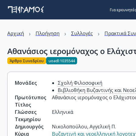
Για ερευνητέ
›
›
›
Αρχική
Πλοήγηση
Συλλογές
Πρακτικά Συ
Αθανάσιος ιερομόναχος ο Ελάχισ
Άρθρο Συνεδρίου
uoadl:1035544
Μονάδες
Σχολή Φιλοσοφική
Βιβλιοθήκη Βυζαντινής και Νεοε
Πρωτότυπος
Αθανάσιος ιερομόναχος ο Ελάχιστο
Τίτλος
Γλώσσες
Ελληνικά
Τεκμηρίου
Δημιουργός
Νικολοπούλου, Αγγελική Π.
Κύρια
Βυζαντινή και νεοελληνική λογοτεχ