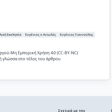
ική Εκκλησία
Ευγένιος ο Αιτωλός
Ευγένιος Γιαννούλης
ργού-Μη Εμπορική Χρήση 4.0 (CC-BY-NC)
ή γλώσσα στο τέλος του άρθρου
Σχετικά με την