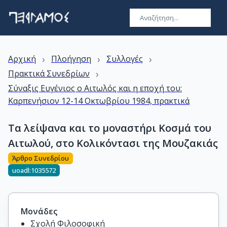
›
›
›
Αρχική
Πλοήγηση
Συλλογές
›
Πρακτικά Συνεδρίων
Σύναξις Ευγένιος ο Αιτωλός και η εποχή του:
Καρπενήσιον 12-14 Οκτωβρίου 1984, πρακτικά
Τα λείψανα και το μοναστήρι Κοσμά του
Αιτωλού, στο Κολικόντασι της Μουζακιάς
Άρθρο Συνεδρίου
uoadl:1035572
Μονάδες
Σχολή Φιλοσοφική