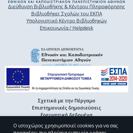
Διεύθυνση Βιβλιοθήκης & Κέντρου Πληροφόρησης
Βιβλιοθήκες Σχολών του ΕΚΠΑ
Υπολογιστικό Κέντρο Βιβλιοθηκών
Επικοινωνία / Helpdesk
Σχετικά με την Πέργαμο
Επιστημονικές δημοσιεύσεις
Ερευνητικά δεδομένα
Διδακτορικές διατριβές & Γκρίζα βιβλιογραφία
Ο ιστοχώρος χρησιμοποιεί cookies για να σας
Προφίλ Ερευνητή
προσφέρει πιο πλούσια εμπειρία χρήσης.