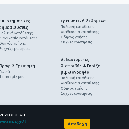
Επιστημονικές
Ερευνητικά δεδομένα
Πολιτική κατάθεσης
δημοσιεύσεις
Διαδικασία κατάθεσης
Πολιτική κατάθεσης
Οδηγός χρήσης
Διαδικασία κατάθεσης
Συχνές ερωτήσεις
Οδηγός χρήσης
Συχνές ερωτήσεις
Διδακτορικές
Προφίλ Ερευνητή
διατριβές & Γκρίζα
Γενικά
βιβλιογραφία
Το προφίλ μου
Πολιτική κατάθεσης
Διαδικασία κατάθεσης
Οδηγός χρήσης
Συχνές ερωτήσεις
νεχίσετε να
ww.uoa.gr/t
Αποδοχή
Powered by