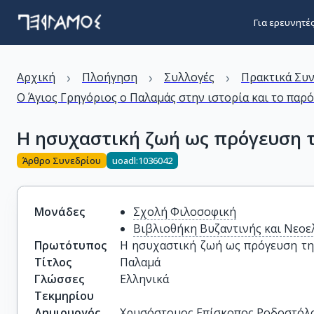
Για ερευνητέ
›
›
›
Αρχική
Πλοήγηση
Συλλογές
Πρακτικά Συ
Ο Άγιος Γρηγόριος ο Παλαμάς στην ιστορία και το πα
Η ησυχαστική ζωή ως πρόγευση τ
Άρθρο Συνεδρίου
uoadl:1036042
Μονάδες
Σχολή Φιλοσοφική
Βιβλιοθήκη Βυζαντινής και Νεοε
Πρωτότυπος
Η ησυχαστική ζωή ως πρόγευση της
Τίτλος
Παλαμά
Γλώσσες
Ελληνικά
Τεκμηρίου
Δημιουργός
Χρυσόστομος Επίσκοπος Ροδοστόλ