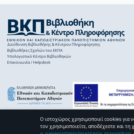
Διεύθυνση Βιβλιοθήκης & Κέντρου Πληροφόρησης
Βιβλιοθήκες Σχολών του ΕΚΠΑ
Υπολογιστικό Κέντρο Βιβλιοθηκών
Επικοινωνία / Helpdesk
Ο ιστοχώρος χρησιμοποιεί cookies για ν
τον χρησιμοποιείτε, αποδέχεστε και τη 
CC BY-NC 4.0
o_panepistimio/prostasia_prosopiko