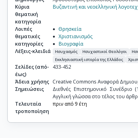
Κύρια
Βυζαντινή και νεοελληνική λογοτεχ
θεματική
κατηγορία
Λοιπές
Θρησκεία
θεματικές
Χριστιανισμός
κατηγορίες
Βιογραφία
Λέξεις-κλειδιά
Ησυχασμός
Ησυχαστικοί Θεολόγοι
Ησ
Εκκλησιαστική ιστορία της Ελλάδος
Χρισ
Σελίδες (από-
433-452
έως)
Άδεια χρήσης
Creative Commons Αναφορά Δημιου
Σημειώσεις
Διεθνές Επιστημονικό Συνέδριο (
Αγγλική γλώσσα στο τέλος του άρθ
Τελευταία
πριν από 9 έτη
τροποποίηση