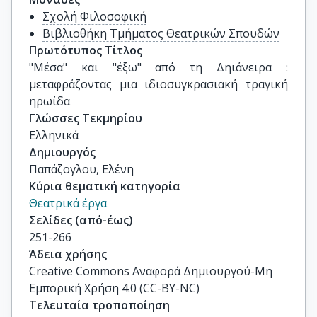
Σχολή Φιλοσοφική
Βιβλιοθήκη Τμήματος Θεατρικών Σπουδών
Πρωτότυπος Τίτλος
"Μέσα" και "έξω" από τη Δηιάνειρα : 
μεταφράζοντας μια ιδιοσυγκρασιακή τραγική 
ηρωίδα
Γλώσσες Τεκμηρίου
Ελληνικά
Δημιουργός
Παπάζογλου, Ελένη
Κύρια θεματική κατηγορία
Θεατρικά έργα
Σελίδες (από-έως)
251-266
Άδεια χρήσης
Creative Commons Αναφορά Δημιουργού-Μη
Εμπορική Χρήση 4.0 (CC-BY-NC)
Τελευταία τροποποίηση