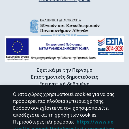
Σχετικά με την Πέργαμο
Επιστημονικές δημοσιεύσεις
Ερευνητικά δεδομένα
Διδακτορικές διατριβές & Γκρίζα βιβλιογραφία
Ο ιστοχώρος χρησιμοποιεί cookies για να σας
Προφίλ Ερευνητή
προσφέρει πιο πλούσια εμπειρία χρήσης.
Εφόσον συνεχίσετε να τον χρησιμοποιείτε,
αποδέχεστε και τη χρήση των cookies.
CC BY-NC 4.0
Περισσότερες πληροφορίες
:
https://www.uo
a.gr/to_panepistimio/prostasia_prosopikon_