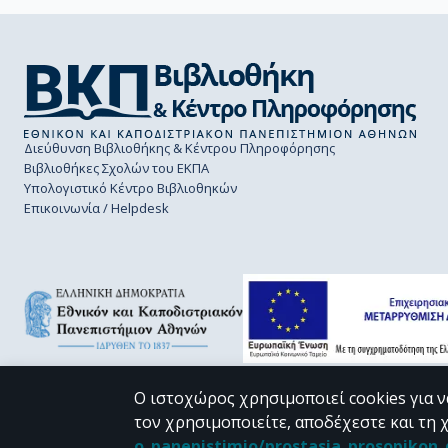
Διεύθυνση Βιβλιοθήκης & Κέντρου Πληροφόρησης
Βιβλιοθήκες Σχολών του ΕΚΠΑ
Υπολογιστικό Κέντρο Βιβλιοθηκών
Επικοινωνία / Helpdesk
Ο ιστοχώρος χρησιμοποιεί cookies για ν
τον χρησιμοποιείτε, αποδέχεστε και τη 
CC BY-NC 4.0
o_panepistimio/prostasia_prosopiko