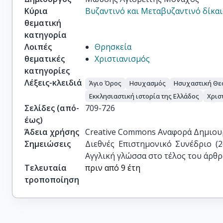
Κύρια
Βυζαντινό και Μεταβυζαντινό δίκα
θεματική
κατηγορία
Λοιπές
Θρησκεία
θεματικές
Χριστιανισμός
κατηγορίες
Λέξεις-κλειδιά
Άγιο Όρος
Ησυχασμός
Ησυχαστική Θε
Εκκλησιαστική ιστορία της Ελλάδος
Χρισ
Σελίδες (από-
709-726
έως)
Άδεια χρήσης
Creative Commons Αναφορά Δημιου
Σημειώσεις
Διεθνές Επιστημονικό Συνέδριο (2
Αγγλική γλώσσα στο τέλος του άρθ
Τελευταία
πριν από 9 έτη
τροποποίηση