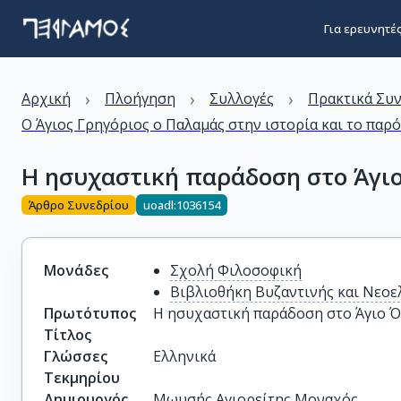
Για ερευνητέ
›
›
›
Αρχική
Πλοήγηση
Συλλογές
Πρακτικά Συ
Ο Άγιος Γρηγόριος ο Παλαμάς στην ιστορία και το πα
Η ησυχαστική παράδοση στο Άγιο
Άρθρο Συνεδρίου
uoadl:1036154
Μονάδες
Σχολή Φιλοσοφική
Βιβλιοθήκη Βυζαντινής και Νεοε
Πρωτότυπος
Η ησυχαστική παράδοση στο Άγιο Ό
Τίτλος
Γλώσσες
Ελληνικά
Τεκμηρίου
Δημιουργός
Μωυσής Αγιορείτης Μοναχός