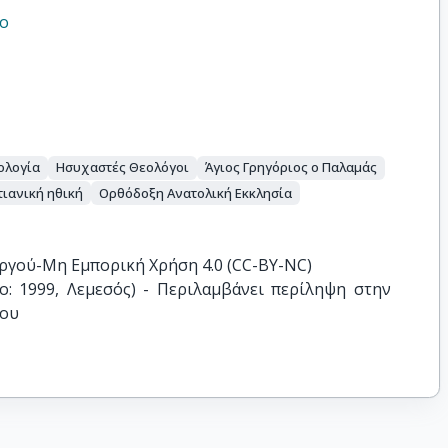
ιο
ολογία
Ησυχαστές Θεολόγοι
Άγιος Γρηγόριος ο Παλαμάς
τιανική ηθική
Ορθόδοξη Ανατολική Εκκλησία
ργού-Μη Εμπορική Χρήση 4.0 (CC-BY-NC)
ο: 1999, Λεμεσός) - Περιλαμβάνει περίληψη στην 
ρου