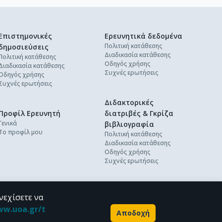
Επιστημονικές
Ερευνητικά δεδομένα
Πολιτική κατάθεσης
δημοσιεύσεις
Διαδικασία κατάθεσης
Πολιτική κατάθεσης
Οδηγός χρήσης
Διαδικασία κατάθεσης
Συχνές ερωτήσεις
Οδηγός χρήσης
Συχνές ερωτήσεις
Διδακτορικές
Προφίλ Ερευνητή
διατριβές & Γκρίζα
Γενικά
βιβλιογραφία
Το προφίλ μου
Πολιτική κατάθεσης
Διαδικασία κατάθεσης
Οδηγός χρήσης
Συχνές ερωτήσεις
νεχίσετε να
ww.uoa.gr/t
Αποδοχή
Powered by