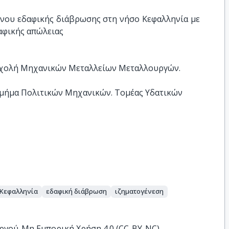
ου εδαφικής διάβρωσης στη νήσο Κεφαλληνία με 
αφικής απώλειας
Σχολή Μηχανικών Μεταλλείων Μεταλλουργών.
Τμήμα Πολιτικών Μηχανικών. Τομέας Υδατικών
Κεφαλληνία
εδαφική διάβρωση
ιζηματογένεση
ργού-Μη Εμπορική Χρήση 4.0 (CC-BY-NC)