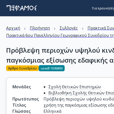
Για ερευνητέ
›
›
›
Αρχική
Πλοήγηση
Συλλογές
Πρακτικά Συ
Πρακτικά 6ου Πανελληνίου Γεωγραφικού Συνεδρίου της
Πρόβλεψη περιοχών υψηλού κινδ
παγκόσμιας εξίσωσης εδαφικής 
Άρθρο Συνεδρίου
uoadl:1036800
Μονάδες
Σχολή Θετικών Επιστημών
Βιβλιοθήκη Σχολής Θετικών Επι
Πρωτότυπος
Πρόβλεψη περιοχών υψηλού κινδύν
Τίτλος
χρήση της παγκόσμιας εξίσωσης εδ
Γλώσσες
Ελληνικά