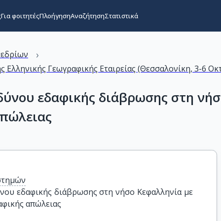
ς
Για φοιτητές
Πλοήγηση
Αναζήτηση
Στατιστικά
›
νεδρίων
 Ελληνικής Γεωγραφικής Εταιρείας (Θεσσαλονίκη, 3-6 Οκ
ύνου εδαφικής διάβρωσης στη νήσ
απώλειας
στημών
ου εδαφικής διάβρωσης στη νήσο Κεφαλληνία με 
αφικής απώλειας