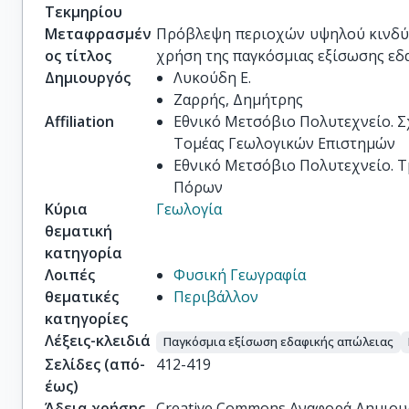
Τεκμηρίου
Μεταφρασμέν
Πρόβλεψη περιοχών υψηλού κινδύν
ος τίτλος
χρήση της παγκόσμιας εξίσωσης εδ
Δημιουργός
Λυκούδη Ε.
Ζαρρής, Δημήτρης
Affiliation
Εθνικό Μετσόβιο Πολυτεχνείο. 
Τομέας Γεωλογικών Επιστημών
Εθνικό Μετσόβιο Πολυτεχνείο. 
Πόρων
Κύρια
Γεωλογία
θεματική
κατηγορία
Λοιπές
Φυσική Γεωγραφία
θεματικές
Περιβάλλον
κατηγορίες
Λέξεις-κλειδιά
Παγκόσμια εξίσωση εδαφικής απώλειας
Σελίδες (από-
412-419
έως)
Άδεια χρήσης
Creative Commons Αναφορά Δημιου