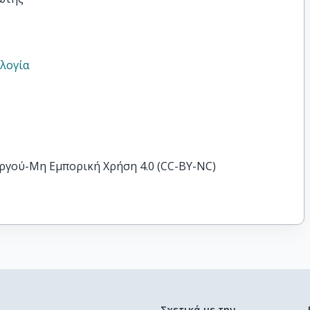
ολογία
ργού-Μη Εμπορική Χρήση 4.0 (CC-BY-NC)
Σχετικά με την