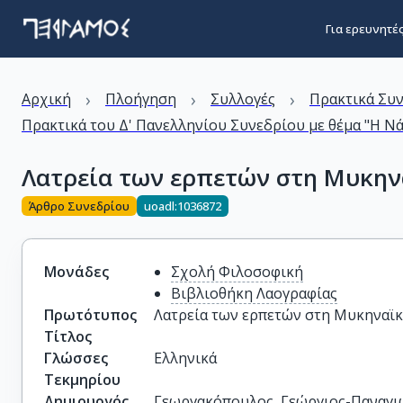
Για ερευνητέ
›
›
›
Αρχική
Πλοήγηση
Συλλογές
Πρακτικά Συ
Πρακτικά του Δ' Πανελληνίου Συνεδρίου με θέμα "Η Ν
Λατρεία των ερπετών στη Μυκην
Άρθρο Συνεδρίου
uoadl:1036872
Μονάδες
Σχολή Φιλοσοφική
Βιβλιοθήκη Λαογραφίας
Πρωτότυπος
Λατρεία των ερπετών στη Μυκηναϊκ
Τίτλος
Γλώσσες
Ελληνικά
Τεκμηρίου
Δημιουργός
Γεωργακόπουλος, Γεώργιος-Παναγι