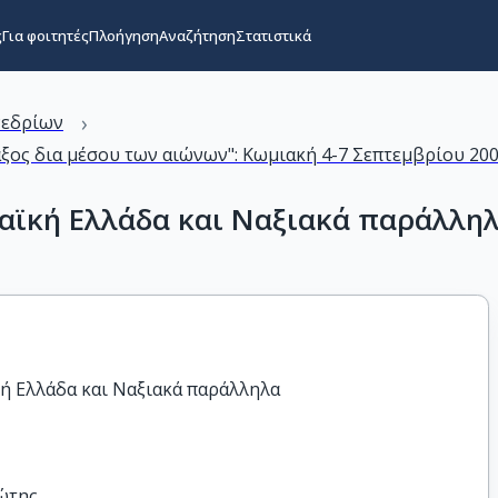
ς
Για φοιτητές
Πλοήγηση
Αναζήτηση
Στατιστικά
›
νεδρίων
άξος δια μέσου των αιώνων": Κωμιακή 4-7 Σεπτεμβρίου 20
αϊκή Ελλάδα και Ναξιακά παράλλη
ή Ελλάδα και Ναξιακά παράλληλα
ώτης