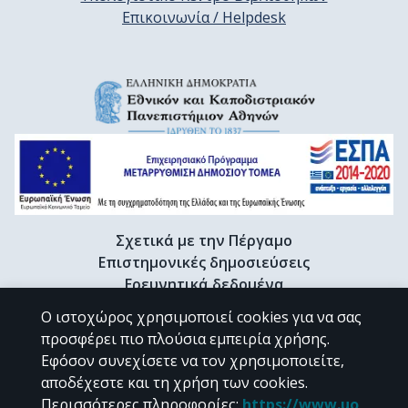
Επικοινωνία / Helpdesk
Σχετικά με την Πέργαμο
Επιστημονικές δημοσιεύσεις
Ερευνητικά δεδομένα
Διδακτορικές διατριβές & Γκρίζα βιβλιογραφία
Ο ιστοχώρος χρησιμοποιεί cookies για να σας
Προφίλ Ερευνητή
προσφέρει πιο πλούσια εμπειρία χρήσης.
Εφόσον συνεχίσετε να τον χρησιμοποιείτε,
αποδέχεστε και τη χρήση των cookies.
CC BY-NC 4.0
Περισσότερες πληροφορίες
:
https://www.uo