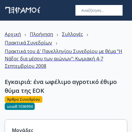
›
›
›
Αρχική
Πλοήγηση
Συλλογές
›
Πρακτικά Συνεδρίων
Πρακτικά του Δ' Πανελληνίου Συνεδρίου με θέμα "Η
Νάξος δια μέσου των αιώνων": Κωμιακή 4-7
Σεπτεμβρίου 2008
Εγκαιριά: ένα ωφέλιμο αγροτικό έθιμο
θύμα της ΕΟΚ
Άρθρο Συνεδρίου
uoadl:1036994
Μονάδες