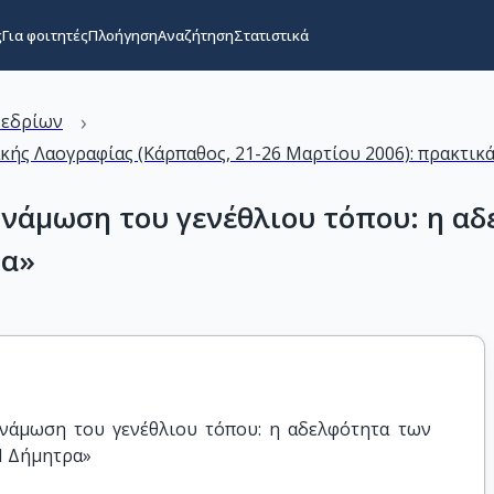
ς
Για φοιτητές
Πλοήγηση
Αναζήτηση
Στατιστικά
›
νεδρίων
ακής Λαογραφίας (Κάρπαθος, 21-26 Μαρτίου 2006): πρακτικ
υνάμωση του γενέθλιου τόπου: η α
ρα»
νάμωση του γενέθλιου τόπου: η αδελφότητα των 
Η Δήμητρα»