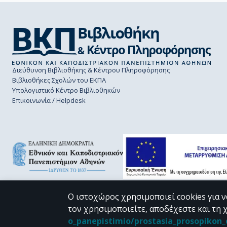
Διεύθυνση Βιβλιοθήκης & Κέντρου Πληροφόρησης
Βιβλιοθήκες Σχολών του ΕΚΠΑ
Υπολογιστικό Κέντρο Βιβλιοθηκών
Επικοινωνία / Helpdesk
Ο ιστοχώρος χρησιμοποιεί cookies για ν
τον χρησιμοποιείτε, αποδέχεστε και τη 
CC BY-NC 4.0
o_panepistimio/prostasia_prosopiko