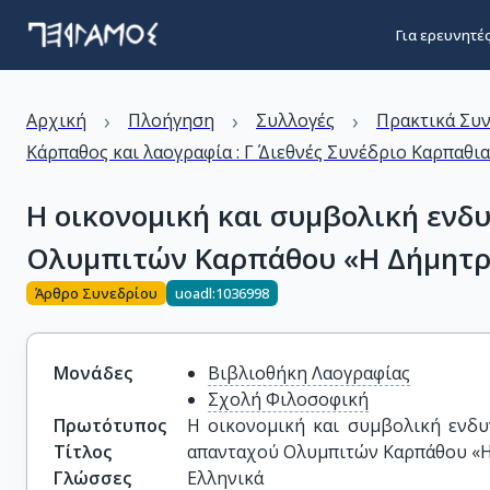
Για ερευνητέ
›
›
›
Αρχική
Πλοήγηση
Συλλογές
Πρακτικά Συ
Κάρπαθος και λαογραφία : Γ΄ Διεθνές Συνέδριο Καρπαθι
Η οικονομική και συμβολική ενδ
Ολυμπιτών Καρπάθου «Η Δήμητ
Άρθρο Συνεδρίου
uoadl:1036998
Μονάδες
Βιβλιοθήκη Λαογραφίας
Σχολή Φιλοσοφική
Πρωτότυπος
Η οικονομική και συμβολική ενδυ
Τίτλος
απανταχού Ολυμπιτών Καρπάθου «
Γλώσσες
Ελληνικά