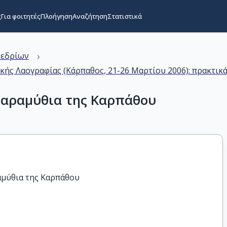
ς
Για φοιτητές
Πλοήγηση
Αναζήτηση
Στατιστικά
›
νεδρίων
ακής Λαογραφίας (Κάρπαθος, 21-26 Μαρτίου 2006): πρακτικ
παραμύθια της Καρπάθου
αμύθια της Καρπάθου