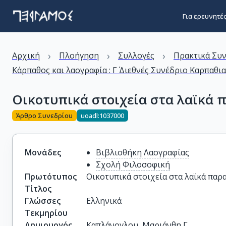
Για ερευνητέ
›
›
›
Αρχική
Πλοήγηση
Συλλογές
Πρακτικά Συ
Κάρπαθος και λαογραφία : Γ΄ Διεθνές Συνέδριο Καρπαθι
Οικοτυπικά στοιχεία στα λαϊκά 
Άρθρο Συνεδρίου
uoadl:1037000
Μονάδες
Βιβλιοθήκη Λαογραφίας
Σχολή Φιλοσοφική
Πρωτότυπος
Οικοτυπικά στοιχεία στα λαϊκά παρ
Τίτλος
Γλώσσες
Ελληνικά
Τεκμηρίου
Δημιουργός
Καπλάνογλου, Μαριάνθη Γ.