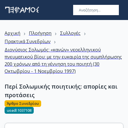
›
›
›
Αρχική
Πλοήγηση
Συλλογές
›
Πρακτικά Συνεδρίων
Διονύσιος Σολωμός: «κανών» νεοελληνικού
πνευματικού βίου: με την ευκαιρία της συμπλήρωσης
200 χρόνων από τη γέννηση του ποιητή (30
Οκτωβρίου - 1 Νοεμβρίου 1997)
Περί Σολωμικής ποιητικής: απορίες και
προτάσεις
Άρθρο Συνεδρίου
uoadl:1037108