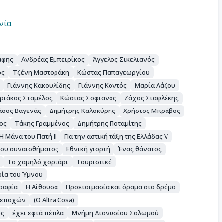
νία
άφης
Ανδρέας Εμπειρίκος
Άγγελος Σικελιανός
ός
Τζένη Μαστοράκη
Κώστας Παπαγεωργίου
Γιάννης Κακουλίδης
Γιάννης Κοντός
Μαρία Λάζου
ριάκος Σταμέλος
Κώστας Σοφιανός
Ζάχος Σιαφλέκης
άσος Βαγενάς
Δημήτρης Καλοκύρης
Χρήστος Μπράβος
ος
Τάκης Γραμμένος
Δημήτρης Ποταμίτης
Η Μάνα του Πατή ΙΙ
ΓΙα την αστική τάξη της Ελλάδας V
του συναισθήματος
Εθνική γιορτή
Ένας θάνατος
Το χαμηλό χορτάρι
Τουριστικό
ρία του Ύμνου
γραφία
Η Αίθουσα
Προετοιμασία και όραμα στο δρόμο
ν εποχών
(Ο Altra Cosa)
ως
έχει εφτά πέπλα
Μνήμη Διονυσίου Σολωμού