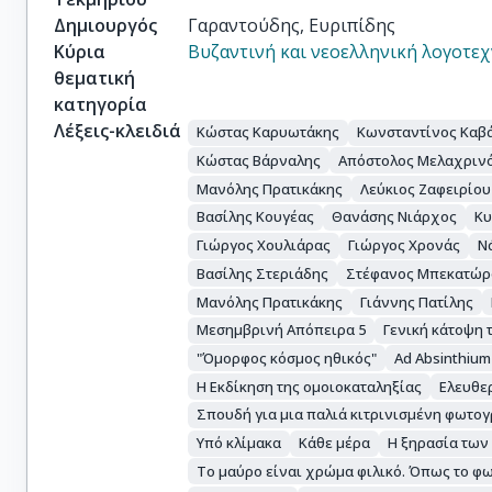
Δημιουργός
Γαραντούδης, Ευριπίδης
Κύρια
Βυζαντινή και νεοελληνική λογοτεχ
θεματική
κατηγορία
Λέξεις-κλειδιά
Κώστας Καρυωτάκης
Κωνσταντίνος Καβ
Κώστας Βάρναλης
Απόστολος Μελαχριν
Μανόλης Πρατικάκης
Λεύκιος Ζαφειρίου
Βασίλης Κουγέας
Θανάσης Νιάρχος
Κυ
Γιώργος Χουλιάρας
Γιώργος Χρονάς
Ν
Βασίλης Στεριάδης
Στέφανος Μπεκατώρ
Μανόλης Πρατικάκης
Γιάννης Πατίλης
Μεσημβρινή Απόπειρα 5
Γενική κάτοψη 
"Όμορφος κόσμος ηθικός"
Ad Absinthium
Η Εκδίκηση της ομοιοκαταληξίας
Ελευθε
Σπουδή για μια παλιά κιτρινισμένη φωτο
Υπό κλίμακα
Κάθε μέρα
Η ξηρασία τω
Το μαύρο είναι χρώμα φιλικό. Όπως το φ