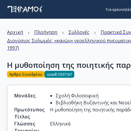
Για ερευνητέ
›
›
›
Αρχική
Πλοήγηση
Συλλογές
Πρακτικά Συ
Διονύσιος Σολωμός: «κανών» νεοελληνικού πνευματικο
1997)
Η μυθοποίηση της ποιητικής παρ
Άρθρο Συνεδρίου
uoadl:1037167
Μονάδες
Σχολή Φιλοσοφική
Βιβλιοθήκη Βυζαντινής και Νεοε
Πρωτότυπος
Η μυθοποίηση της ποιητικής παράδο
Τίτλος
Γλώσσες
Ελληνικά
Τεκμηρίου