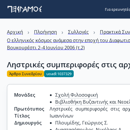
Για ερευνητέ
›
›
›
Αρχική
Πλοήγηση
Συλλογές
Πρακτικά Συ
Ο ελληνικός κόσμος ανάμεσα στην εποχή του Διαφωτισ
Βουκουρέστι 2-4 Ιουνίου 2006 (τ.2)
Ληστρικές συμπεριφορές στις αρ
Άρθρο Συνεδρίου
uoadl:1037329
Μονάδες
Σχολή Φιλοσοφική
Βιβλιοθήκη Βυζαντινής και Νεοε
Πρωτότυπος
Ληστρικές συμπεριφορές στις αρ
Τίτλος
Ιωαννίνων
Δημιουργός
Πλουμίδης, Γεώργιος Σ.
Αναστασόπουλος, Νικόλαος Α.