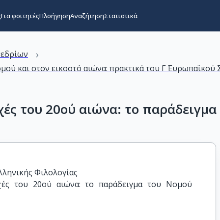
ς
Για φοιτητές
Πλοήγηση
Αναζήτηση
Στατιστικά
›
νεδρίων
μού και στον εικοστό αιώνα: πρακτικά του Γ΄ Ευρωπαϊκο
χές του 20ού αιώνα: το παράδειγμ
λληνικής Φιλολογίας
χές του 20ού αιώνα: το παράδειγμα του Νομού 