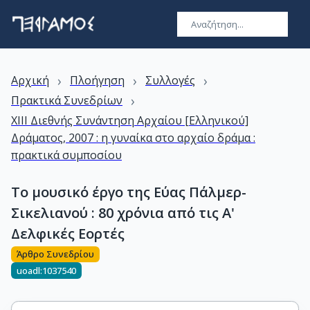
›
›
›
Αρχική
Πλοήγηση
Συλλογές
›
Πρακτικά Συνεδρίων
XIII Διεθνής Συνάντηση Αρχαίου [Ελληνικού]
Δράματος, 2007 : η γυναίκα στο αρχαίο δράμα :
πρακτικά συμποσίου
Το μουσικό έργο της Εύας Πάλμερ-
Σικελιανού : 80 χρόνια από τις Α'
Δελφικές Εορτές
Άρθρο Συνεδρίου
uoadl:1037540