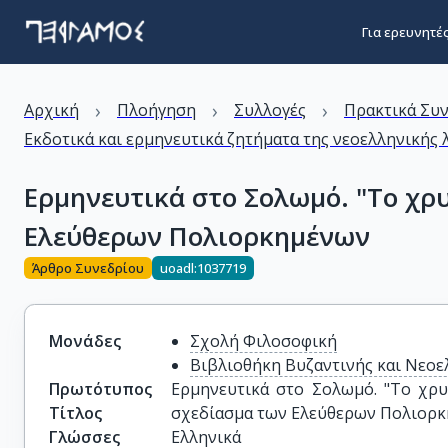
Για ερευνητέ
›
›
›
Αρχική
Πλοήγηση
Συλλογές
Πρακτικά Συ
Eκδοτικά και ερμηνευτικά ζητήματα της νεοελληνικής
Ερμηνευτικά στο Σολωμό. "Το χρυ
Ελεύθερων Πολιορκημένων
Άρθρο Συνεδρίου
uoadl:1037719
Μονάδες
Σχολή Φιλοσοφική
Βιβλιοθήκη Βυζαντινής και Νεοε
Πρωτότυπος
Ερμηνευτικά στο Σολωμό. "Το χρυσ
Τίτλος
σχεδίασμα των Ελεύθερων Πολιορ
Γλώσσες
Ελληνικά