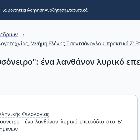
ς
Για φοιτητές
Πλοήγηση
Αναζήτηση
Στατιστικά
›
νεδρίων
 λογοτεχνίας, Μνήμη Ελένης Τσαντσάνογλου: πρακτικά Ζ' 
σόνειρο": ένα λανθάνον λυρικό επε
λληνικής Φιλολογίας
όνειρο": ένα λανθάνον λυρικό επεισόδιο στο Β' 
κημένων