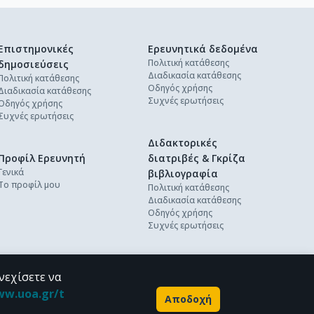
Επιστημονικές
Ερευνητικά δεδομένα
Πολιτική κατάθεσης
δημοσιεύσεις
Διαδικασία κατάθεσης
Πολιτική κατάθεσης
Οδηγός χρήσης
Διαδικασία κατάθεσης
Συχνές ερωτήσεις
Οδηγός χρήσης
Συχνές ερωτήσεις
Διδακτορικές
Προφίλ Ερευνητή
διατριβές & Γκρίζα
Γενικά
βιβλιογραφία
Το προφίλ μου
Πολιτική κατάθεσης
Διαδικασία κατάθεσης
Οδηγός χρήσης
Συχνές ερωτήσεις
νεχίσετε να
ww.uoa.gr/t
Αποδοχή
Powered by