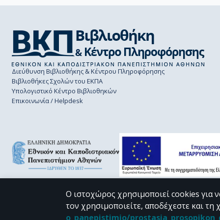
Διεύθυνση Βιβλιοθήκης & Κέντρου Πληροφόρησης
Βιβλιοθήκες Σχολών του ΕΚΠΑ
Υπολογιστικό Κέντρο Βιβλιοθηκών
Επικοινωνία / Helpdesk
Ο ιστοχώρος χρησιμοποιεί cookies για ν
τον χρησιμοποιείτε, αποδέχεστε και τη 
CC BY-NC 4.0
o_panepistimio/prostasia_prosopiko