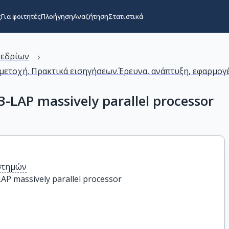
ς
Για φοιτητές
Πλοήγηση
Αναζήτηση
Στατιστικά
›
νεδρίων
ετοχή. Πρακτικά εισηγήσεων.Έρευνα, ανάπτυξη, εφαρμογέ
3-LAP massively parallel processor
στημών
LAP massively parallel processor