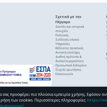
Σχετικά με την
Πέργαμο
Σκοπός και ιστορικά
στοιχεία
Πολιτικές
Συλλογές υλικού
Υπηρεσίες
Βέλτιστες πρακτικές
Ανοικτή επιστήμη
Διεθνή πρότυπα &
διαλειτουργικότητα
Προσωπικά δεδομένα
Συχνές ερωτήσεις
Επικοινωνία
α σας προσφέρει πιο πλούσια εμπειρία χρήσης. Εφόσον συ
χρήση των cookies.
Περισσότερες πληροφορίες
:
https://w
n_dedomenon/