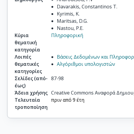
Davarakis, Constantinos T.
Kyrimis, K.
Maritsas, D.G.
Nastou, P.E.
Κύρια
Πληροφορική
θεματική
κατηγορία
Λοιπές
Βάσεις Δεδομένων και Πληροφορ
θεματικές
Αλγόριθμοι υπολογιστών
κατηγορίες
Σελίδες (από-
87-98
έως)
Άδεια χρήσης
Creative Commons Αναφορά Δημιου
Τελευταία
πριν από 9 έτη
τροποποίηση