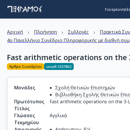
Για ερευνητέ
›
›
›
Αρχική
Πλοήγηση
Συλλογές
Πρακτικά Συ
4ο Πανελλήνιο Συνέδριο Πληροφορικής με διεθνή συμμ
Fast arithmetic operations on the 
Άρθρο Συνεδρίου
uoadl:1037862
Μονάδες
Σχολή Θετικών Επιστημών
Βιβλιοθήκη Σχολής Θετικών Επι
Πρωτότυπος
Fast arithmetic operations on the 3-
Τίτλος
Γλώσσες
Αγγλικά
Τεκμηρίου
Δημιουργός
Androutsou, P.V