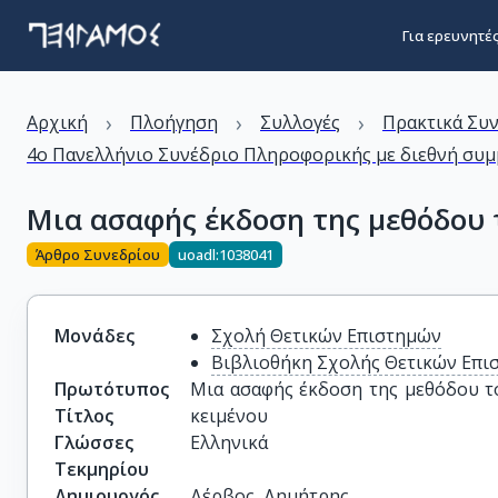
Για ερευνητέ
›
›
›
Αρχική
Πλοήγηση
Συλλογές
Πρακτικά Συ
4ο Πανελλήνιο Συνέδριο Πληροφορικής με διεθνή συμμ
Μια ασαφής έκδοση της μεθόδου
Άρθρο Συνεδρίου
uoadl:1038041
Μονάδες
Σχολή Θετικών Επιστημών
Βιβλιοθήκη Σχολής Θετικών Επι
Πρωτότυπος
Μια ασαφής έκδοση της μεθόδου τ
Τίτλος
κειμένου
Γλώσσες
Ελληνικά
Τεκμηρίου
Δημιουργός
Δέρβος, Δημήτρης