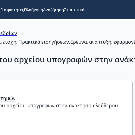
ς
Για φοιτητές
Πλοήγηση
Αναζήτηση
Στατιστικά
›
νεδρίων
ετοχή. Πρακτικά εισηγήσεων.Έρευνα, ανάπτυξη, εφαρμογέ
 του αρχείου υπογραφών στην ανάκ
στημών
ου αρχείου υπογραφών στην ανάκτηση ελεύθερου 