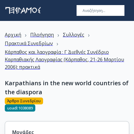
›
›
›
Αρχική
Πλοήγηση
Συλλογές
›
Πρακτικά Συνεδρίων
Κάρπαθος και λαογραφία : Γ΄ Διεθνές Συνέδριο
Καρπαθιακής Λαογραφίας (Κάρπαθος, 21-26 Μαρτίου
2006): πρακτικά
Karpathians in the new world countries of
the diaspora
Άρθρο Συνεδρίου
uoadl:1038089
Μονάδες