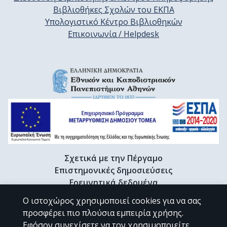
Βιβλιοθήκες Σχολών του ΕΚΠΑ
Υπολογιστικό Κέντρο Βιβλιοθηκών
Επικοινωνία / Helpdesk
Σχετικά με την Πέργαμο
Επιστημονικές δημοσιεύσεις
Ερευνητικά δεδομένα
Διδακτορικές διατριβές & Γκρίζα βιβλιογραφία
Ο ιστοχώρος χρησιμοποιεί cookies για να σας
Προφίλ Ερευνητή
προσφέρει πιο πλούσια εμπειρία χρήσης.
Εφόσον συνεχίσετε να τον χρησιμοποιείτε,