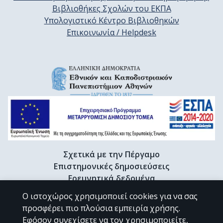
Βιβλιοθήκες Σχολών του ΕΚΠΑ
Υπολογιστικό Κέντρο Βιβλιοθηκών
Επικοινωνία / Helpdesk
Σχετικά με την Πέργαμο
Επιστημονικές δημοσιεύσεις
Ερευνητικά δεδομένα
Διδακτορικές διατριβές & Γκρίζα βιβλιογραφία
Ο ιστοχώρος χρησιμοποιεί cookies για να σας
Προφίλ Ερευνητή
προσφέρει πιο πλούσια εμπειρία χρήσης.
Εφόσον συνεχίσετε να τον χρησιμοποιείτε,