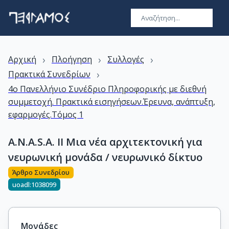
›
›
›
Αρχική
Πλοήγηση
Συλλογές
›
Πρακτικά Συνεδρίων
4ο Πανελλήνιο Συνέδριο Πληροφορικής με διεθνή
συμμετοχή. Πρακτικά εισηγήσεων.Έρευνα, ανάπτυξη,
εφαρμογές.Τόμος 1
A.N.A.S.A. II Μια νέα αρχιτεκτονική για
νευρωνική μονάδα / νευρωνικό δίκτυο
Άρθρο Συνεδρίου
uoadl:1038099
Μονάδες