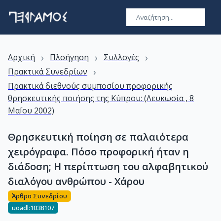
›
›
›
Αρχική
Πλοήγηση
Συλλογές
›
Πρακτικά Συνεδρίων
Πρακτικά διεθνούς συμποσίου προφορικής
θρησκευτικής ποιήσης της Κύπρου: (Λευκωσία , 8
ΜαΪου 2002)
Θρησκευτική ποίηση σε παλαιότερα
χειρόγραφα. Πόσο προφορική ήταν η
διάδοση; Η περίπτωση του αλφαβητικού
διαλόγου ανθρώπου - Χάρου
Άρθρο Συνεδρίου
uoadl:1038107