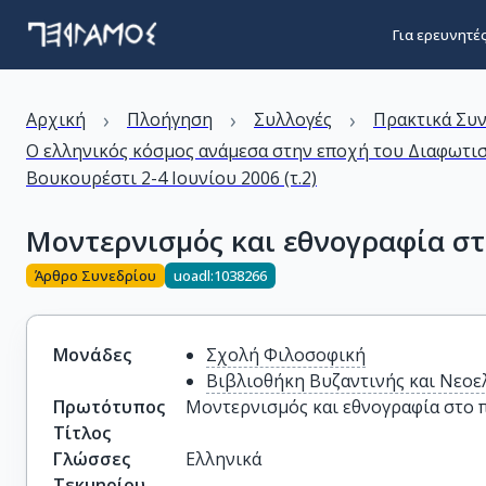
Για ερευνητέ
›
›
›
Αρχική
Πλοήγηση
Συλλογές
Πρακτικά Συ
Ο ελληνικός κόσμος ανάμεσα στην εποχή του Διαφωτισ
Βουκουρέστι 2-4 Ιουνίου 2006 (τ.2)
Μοντερνισμός και εθνογραφία στ
Άρθρο Συνεδρίου
uoadl:1038266
Μονάδες
Σχολή Φιλοσοφική
Βιβλιοθήκη Βυζαντινής και Νεοε
Πρωτότυπος
Μοντερνισμός και εθνογραφία στο π
Τίτλος
Γλώσσες
Ελληνικά
Τεκμηρίου