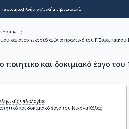
ς
Για φοιτητές
Πλοήγηση
Αναζήτηση
Στατιστικά
›
νεδρίων
μού και στον εικοστό αιώνα: πρακτικά του Γ΄ Ευρωπαϊκο
ο ποιητικό και δοκιμιακό έργο του
λληνικής Φιλολογίας
οιητικό και δοκιμιακό έργο του Νικόλα Κάλας