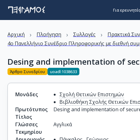
Για ερευνητέ
›
›
›
Αρχική
Πλοήγηση
Συλλογές
Πρακτικά Συ
4ο Πανελλήνιο Συνέδριο Πληροφορικής με διεθνή συμμ
Desing and implementation of se
Άρθρο Συνεδρίου
uoadl:1038633
Μονάδες
Σχολή Θετικών Επιστημών
Βιβλιοθήκη Σχολής Θετικών Επι
Πρωτότυπος
Desing and implementation of secur
Τίτλος
Γλώσσες
Αγγλικά
Τεκμηρίου
Δημιουργός
Πάγκαλος , Γεώργιος