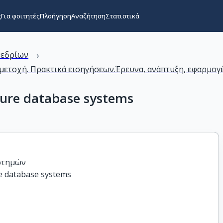
ς
Για φοιτητές
Πλοήγηση
Αναζήτηση
Στατιστικά
›
νεδρίων
ετοχή. Πρακτικά εισηγήσεων.Έρευνα, ανάπτυξη, εφαρμογέ
cure database systems
στημών
e database systems