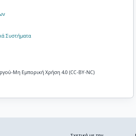
ων
κά Συστήματα
ργού-Μη Εμπορική Χρήση 4.0 (CC-BY-NC)
Σχετικά με την