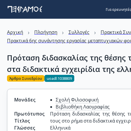
Για ερευνητέ
›
›
›
Αρχική
Πλοήγηση
Συλλογές
Πρακτικά Συ
Πρακτικά 6ης συνάντησης εργασίας μεταπτυχιακών φοι
Πρόταση διδασκαλίας της θέσης
στα διδακτικά εγχειρίδια της ελ
Άρθρο Συνεδρίου
uoadl:1038809
Μονάδες
Σχολή Φιλοσοφική
Βιβλιοθήκη Λαογραφίας
Πρωτότυπος
Πρόταση διδασκαλίας της θέσης τ
Τίτλος
τους στο ρήμα στα διδακτικά εγχει
Γλώσσες
Ελληνικά