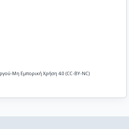
ργού-Μη Εμπορική Χρήση 4.0 (CC-BY-NC)