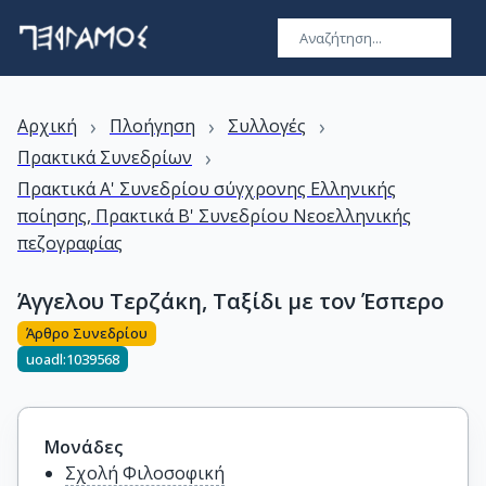
›
›
›
Αρχική
Πλοήγηση
Συλλογές
›
Πρακτικά Συνεδρίων
Πρακτικά Α' Συνεδρίου σύγχρονης Ελληνικής
ποίησης, Πρακτικά Β' Συνεδρίου Νεοελληνικής
πεζογραφίας
Άγγελου Τερζάκη, Ταξίδι με τον Έσπερο
Άρθρο Συνεδρίου
uoadl:1039568
Μονάδες
Σχολή Φιλοσοφική