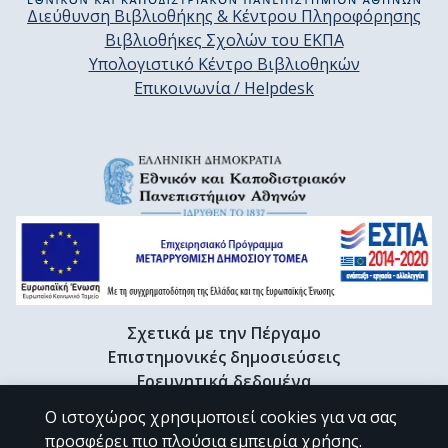
Διεύθυνση Βιβλιοθήκης & Κέντρου Πληροφόρησης
Βιβλιοθήκες Σχολών του ΕΚΠΑ
Υπολογιστικό Κέντρο Βιβλιοθηκών
Επικοινωνία / Helpdesk
Σχετικά με την Πέργαμο
Επιστημονικές δημοσιεύσεις
Ερευνητικά δεδομένα
Διδακτορικές διατριβές & Γκρίζα βιβλιογραφία
Ο ιστοχώρος χρησιμοποιεί cookies για να σας
Προφίλ Ερευνητή
προσφέρει πιο πλούσια εμπειρία χρήσης.