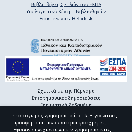
Βιβλιοθήκες Σχολών του ΕΚΠΑ
Υπολογιστικό Κέντρο Βιβλιοθηκών
Επικοινωνία / Helpdesk
Σχετικά με την Πέργαμο
Επιστημονικές δημοσιεύσεις
Ερευνητικά δεδομένα
Διδακτορικές διατριβές & Γκρίζα βιβλιογραφία
Ο ιστοχώρος χρησιμοποιεί cookies για να σας
Προφίλ Ερευνητή
προσφέρει πιο πλούσια εμπειρία χρήσης.
Εφόσον συνεχίσετε να τον χρησιμοποιείτε,