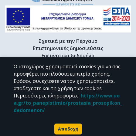
Σχετικά με την Πέργαμο
Επιστημονικές δημοσιεύσεις
Ερευνητικά δεδομένα
Διδακτορικές διατριβές & Γκρίζα βιβλιογραφία
Ο ιστοχώρος χρησιμοποιεί cookies για να σας
Προφίλ Ερευνητή
προσφέρει πιο πλούσια εμπειρία χρήσης.
Εφόσον συνεχίσετε να τον χρησιμοποιείτε,
αποδέχεστε και τη χρήση των cookies.
CC BY-NC 4.0
Περισσότερες πληροφορίες
:
https://www.uo
a.gr/to_panepistimio/prostasia_prosopikon_
Εκτός αν αναφέρεται διαφορετικά, το υλικό της "Περγάμου" διατίθεται
dedomenon/
υπό τους όρους της
CC BY-NC 4.0
άδειας Creative Commons
.
Powered by
Αποδοχή