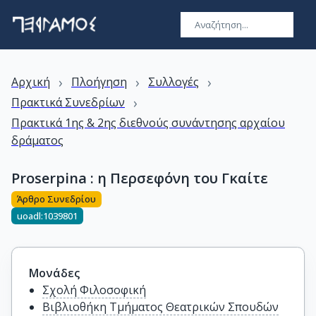
›
›
›
Αρχική
Πλοήγηση
Συλλογές
›
Πρακτικά Συνεδρίων
Πρακτικά 1ης & 2ης διεθνούς συνάντησης αρχαίου
δράματος
Proserpina : η Περσεφόνη του Γκαίτε
Άρθρο Συνεδρίου
uoadl:1039801
Μονάδες
Σχολή Φιλοσοφική
Βιβλιοθήκη Τμήματος Θεατρικών Σπουδών