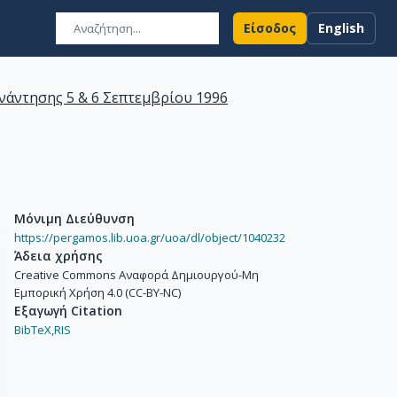
Είσοδος
English
νάντησης 5 & 6 Σεπτεμβρίου 1996
Μόνιμη Διεύθυνση
https://pergamos.lib.uoa.gr/uoa/dl/object/1040232
Άδεια χρήσης
Creative Commons Αναφορά Δημιουργού-Μη
Εμπορική Χρήση 4.0 (CC-BY-NC)
Εξαγωγή Citation
BibTeX,
RIS