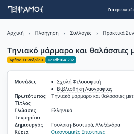
Για ερευνητέ
›
›
›
Αρχική
Πλοήγηση
Συλλογές
Πρακτικά Συ
Τηνιακό μάρμαρο και θαλάσσιες 
Άρθρο Συνεδρίου
uoadl:1040232
Μονάδες
Σχολή Φιλοσοφική
Βιβλιοθήκη Λαογραφίας
Πρωτότυπος
Τηνιακό μάρμαρο και θαλάσσιες με
Τίτλος
Γλώσσες
Ελληνικά
Τεκμηρίου
Δημιουργός
Γουλάκη-Βουτυρά, Αλεξάνδρα
Κύρια
Οικονομικές Επιστήμες