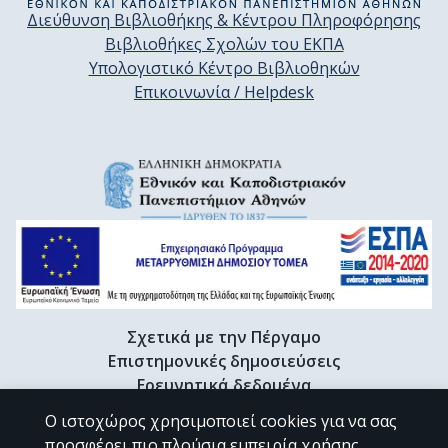
Διεύθυνση Βιβλιοθήκης & Κέντρου Πληροφόρησης
Βιβλιοθήκες Σχολών του ΕΚΠΑ
Υπολογιστικό Κέντρο Βιβλιοθηκών
Επικοινωνία / Helpdesk
Σχετικά με την Πέργαμο
Επιστημονικές δημοσιεύσεις
Ερευνητικά δεδομένα
Διδακτορικές διατριβές & Γκρίζα βιβλιογραφία
Ο ιστοχώρος χρησιμοποιεί cookies για να σας
Προφίλ Ερευνητή
προσφέρει πιο πλούσια εμπειρία χρήσης.