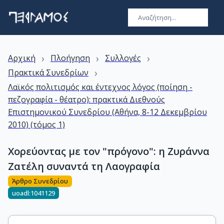
›
›
›
Αρχική
Πλοήγηση
Συλλογές
›
Πρακτικά Συνεδρίων
Λαϊκός πολιτισμός και έντεχνος λόγος (ποίηση -
πεζογραφία - θέατρο): πρακτικά Διεθνούς
Επιστημονικού Συνεδρίου (Αθήνα, 8-12 Δεκεμβρίου
2010) (τόμος 1)
Χορεύοντας με τον "πρόγονο": η Ζυράννα
Ζατέλη συναντά τη Λαογραφία
Άρθρο Συνεδρίου
uoadl:1041129