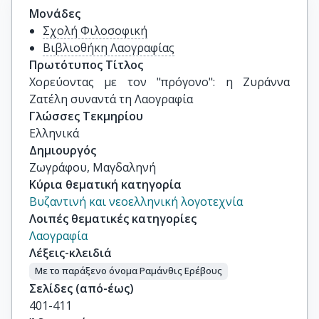
Μονάδες
Σχολή Φιλοσοφική
Βιβλιοθήκη Λαογραφίας
Πρωτότυπος Τίτλος
Χορεύοντας με τον "πρόγονο": η Ζυράννα 
Ζατέλη συναντά τη Λαογραφία
Γλώσσες Τεκμηρίου
Ελληνικά
Δημιουργός
Ζωγράφου, Μαγδαληνή
Κύρια θεματική κατηγορία
Βυζαντινή και νεοελληνική λογοτεχνία
Λοιπές θεματικές κατηγορίες
Λαογραφία
Λέξεις-κλειδιά
Με το παράξενο όνομα Ραμάνθις Ερέβους
Σελίδες (από-έως)
401-411