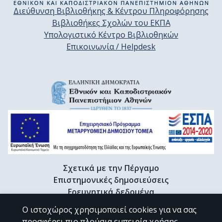
Διεύθυνση Βιβλιοθήκης & Κέντρου Πληροφόρησης
Βιβλιοθήκες Σχολών του ΕΚΠΑ
Υπολογιστικό Κέντρο Βιβλιοθηκών
Επικοινωνία / Helpdesk
Σχετικά με την Πέργαμο
Επιστημονικές δημοσιεύσεις
Ερευνητικά δεδομένα
Διδακτορικές διατριβές & Γκρίζα βιβλιογραφία
Ο ιστοχώρος χρησιμοποιεί cookies για να σας
Προφίλ Ερευνητή
προσφέρει πιο πλούσια εμπειρία χρήσης.