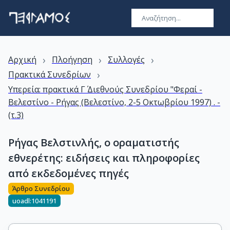
›
›
›
Αρχική
Πλοήγηση
Συλλογές
›
Πρακτικά Συνεδρίων
Υπερεία: πρακτικά Γ΄ Διεθνούς Συνεδρίου "Φεραί -
Βελεστίνο - Ρήγας (Βελεστίνο, 2-5 Οκτωβρίου 1997) . -
(τ.3)
Ρήγας Βελστινλής, ο οραματιστής
εθνερέτης: ειδήσεις και πληροφορίες
από εκδεδομένες πηγές
Άρθρο Συνεδρίου
uoadl:1041191