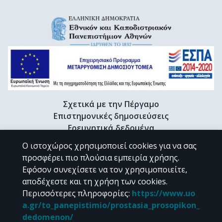
Σχετικά με την Πέργαμο
Επιστημονικές δημοσιεύσεις
Ερευνητικά δεδομένα
Διδακτορικές διατριβές & Γκρίζα βιβλιογραφία
Ο ιστοχώρος χρησιμοποιεί cookies για να σας
Προφίλ Ερευνητή
προσφέρει πιο πλούσια εμπειρία χρήσης.
Εφόσον συνεχίσετε να τον χρησιμοποιείτε,
αποδέχεστε και τη χρήση των cookies.
CC BY-NC 4.0
Περισσότερες πληροφορίες
:
https://www.uo
a.gr/to_panepistimio/prostasia_prosopikon_
Εκτός αν αναφέρεται διαφορετικά, το υλικό της "Περγάμου" διατίθεται
dedomenon/