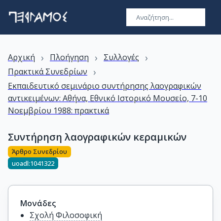
›
›
›
Αρχική
Πλοήγηση
Συλλογές
›
Πρακτικά Συνεδρίων
Εκπαιδευτικό σεμινάριο συντήρησης λαογραφικών
αντικειμένων: Αθήνα, Εθνικό Ιστορικό Μουσείο, 7-10
Νοεμβρίου 1988: πρακτικά
Συντήρηση λαογραφικών κεραμικών
Άρθρο Συνεδρίου
uoadl:1041322
Μονάδες
Σχολή Φιλοσοφική