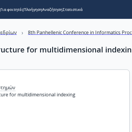
ς
Για φοιτητές
Πλοήγηση
Αναζήτηση
Στατιστικά
›
νεδρίων
8th Panhellenic Conference in Informatics Pro
ructure for multidimensional indexi
στημών
ture for multidimensional indexing