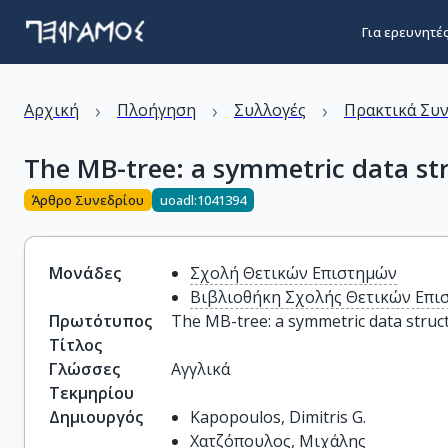
Για ερευνητέ
›
›
›
Αρχική
Πλοήγηση
Συλλογές
Πρακτικά Συ
The MB-tree: a symmetric data st
Άρθρο Συνεδρίου
uoadl:1041394
Μονάδες
Σχολή Θετικών Επιστημών
Βιβλιοθήκη Σχολής Θετικών Επι
Πρωτότυπος
The MB-tree: a symmetric data struc
Τίτλος
Γλώσσες
Αγγλικά
Τεκμηρίου
Δημιουργός
Kapopoulos, Dimitris G.
Χατζόπουλος, Μιχάλης