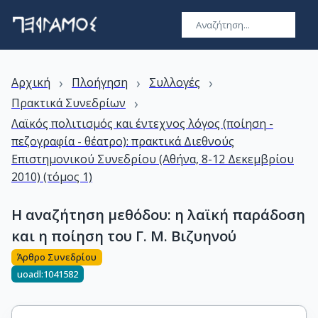
›
›
›
Αρχική
Πλοήγηση
Συλλογές
›
Πρακτικά Συνεδρίων
Λαϊκός πολιτισμός και έντεχνος λόγος (ποίηση -
πεζογραφία - θέατρο): πρακτικά Διεθνούς
Επιστημονικού Συνεδρίου (Αθήνα, 8-12 Δεκεμβρίου
2010) (τόμος 1)
Η αναζήτηση μεθόδου: η λαϊκή παράδοση
και η ποίηση του Γ. Μ. Βιζυηνού
Άρθρο Συνεδρίου
uoadl:1041582