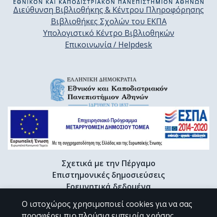
Διεύθυνση Βιβλιοθήκης & Κέντρου Πληροφόρησης
Βιβλιοθήκες Σχολών του ΕΚΠΑ
Υπολογιστικό Κέντρο Βιβλιοθηκών
Επικοινωνία / Helpdesk
Σχετικά με την Πέργαμο
Επιστημονικές δημοσιεύσεις
Ερευνητικά δεδομένα
Διδακτορικές διατριβές & Γκρίζα βιβλιογραφία
Ο ιστοχώρος χρησιμοποιεί cookies για να σας
Προφίλ Ερευνητή
προσφέρει πιο πλούσια εμπειρία χρήσης.