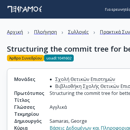
Για ερευνητέ
›
›
›
Αρχική
Πλοήγηση
Συλλογές
Πρακτικά Συ
Structuring the commit tree for 
Άρθρο Συνεδρίου
uoadl:1041602
Μονάδες
Σχολή Θετικών Επιστημών
Βιβλιοθήκη Σχολής Θετικών Επι
Πρωτότυπος
Structuring the commit tree for bet
Τίτλος
Γλώσσες
Αγγλικά
Τεκμηρίου
Δημιουργός
Samaras, George
Κύρια
Βάσεις Δεδομένων και Πληροφορια