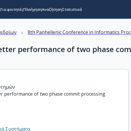
ς
Για φοιτητές
Πλοήγηση
Αναζήτηση
Στατιστικά
›
νεδρίων
8th Panhellenic Conference in Informatics Pro
better performance of two phase co
στημών
ter performance of two phase commit processing
κά Συστήματα