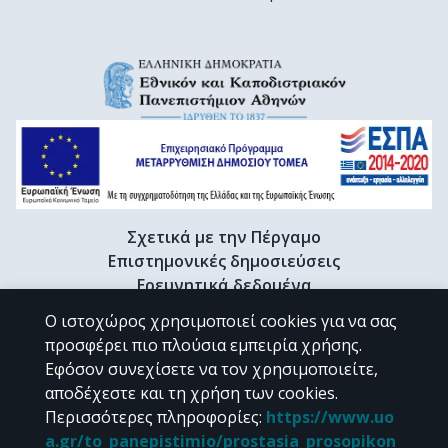
Σχετικά με την Πέργαμο
Επιστημονικές δημοσιεύσεις
Ερευνητικά δεδομένα
Διδακτορικές διατριβές & Γκρίζα βιβλιογραφία
Ο ιστοχώρος χρησιμοποιεί cookies για να σας
Προφίλ Ερευνητή
προσφέρει πιο πλούσια εμπειρία χρήσης.
Εφόσον συνεχίσετε να τον χρησιμοποιείτε,
αποδέχεστε και τη χρήση των cookies.
CC BY-NC 4.0
Περισσότερες πληροφορίες
:
https://www.uo
a.gr/to_panepistimio/prostasia_prosopikon_