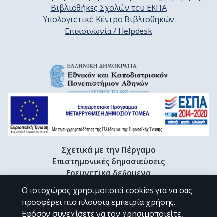
Βιβλιοθήκες Σχολών του ΕΚΠΑ
Υπολογιστικό Κέντρο Βιβλιοθηκών
Επικοινωνία / Helpdesk
Σχετικά με την Πέργαμο
Επιστημονικές δημοσιεύσεις
Ερευνητικά δεδομένα
Διδακτορικές διατριβές & Γκρίζα βιβλιογραφία
Ο ιστοχώρος χρησιμοποιεί cookies για να σας
Προφίλ Ερευνητή
προσφέρει πιο πλούσια εμπειρία χρήσης.
Εφόσον συνεχίσετε να τον χρησιμοποιείτε,