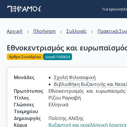
Για ερευνητέ
›
›
›
Αρχική
Πλοήγηση
Συλλογές
Πρακτικά Συ
Εθνοκεντρισμός και ευρωπαϊσμός
Άρθρο Συνεδρίου
uoadl:1042624
Μονάδες
Σχολή Φιλοσοφική
Βιβλιοθήκη Βυζαντινής και Νεοε
Πρωτότυπος
Εθνοκεντρισμός και ευρωπαϊσμός:
Τίτλος
Ρίζου Ραγκαβή
Γλώσσες
Ελληνικά
Τεκμηρίου
Δημιουργός
Πολίτης, Αλέξης
Κύρια
Βυζαντινή και νεοελληνική λογοτεχ