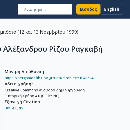
Είσοδος
English
μπόσιο (12 και 13 Νοεμβρίου 1999)
υ Αλέξανδρου Ρίζου Ραγκαβή
Μόνιμη Διεύθυνση
https://pergamos.lib.uoa.gr/uoa/dl/object/1042624
Άδεια χρήσης
Creative Commons Αναφορά Δημιουργού-Μη
Εμπορική Χρήση 4.0 (CC-BY-NC)
Εξαγωγή Citation
BibTeX,
RIS