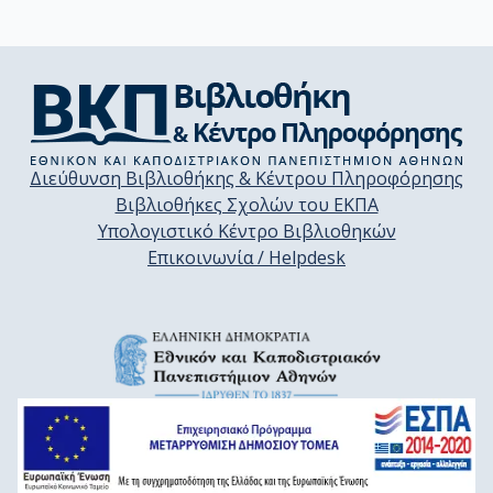
Διεύθυνση Βιβλιοθήκης & Κέντρου Πληροφόρησης
Βιβλιοθήκες Σχολών του ΕΚΠΑ
Υπολογιστικό Κέντρο Βιβλιοθηκών
Επικοινωνία / Helpdesk