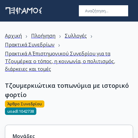
›
›
›
Αρχική
Πλοήγηση
Συλλογές
›
Πρακτικά Συνεδρίων
Πρακτικά Α΄ Επιστημονικού Συνεδρίου για τα
Τζουμέρκα: ο τόπος, η κοινωνία, ο πολιτισμός,
διάρκειες και τομές
Τζουμερκιώτικα τοπωνύμια με ιστορικό
φορτίο
Άρθρο Συνεδρίου
uoadl:1042738
Μονάδες