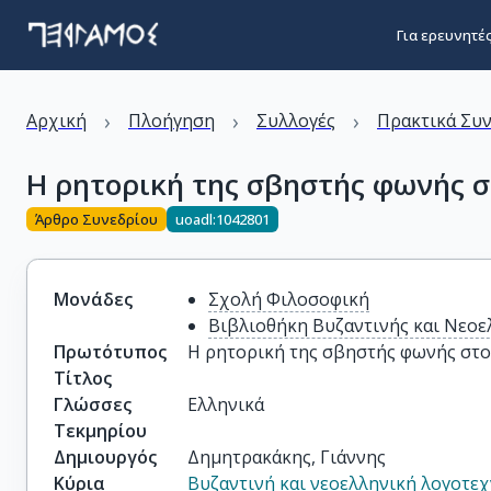
Για ερευνητέ
›
›
›
Αρχική
Πλοήγηση
Συλλογές
Πρακτικά Συ
Η ρητορική της σβηστής φωνής σ
Άρθρο Συνεδρίου
uoadl:1042801
Μονάδες
Σχολή Φιλοσοφική
Βιβλιοθήκη Βυζαντινής και Νεοε
Πρωτότυπος
Η ρητορική της σβηστής φωνής στο
Τίτλος
Γλώσσες
Ελληνικά
Τεκμηρίου
Δημιουργός
Δημητρακάκης, Γιάννης
Κύρια
Βυζαντινή και νεοελληνική λογοτεχ