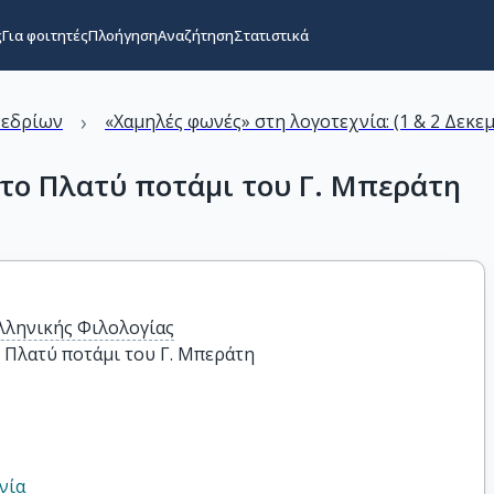
ς
Για φοιτητές
Πλοήγηση
Αναζήτηση
Στατιστικά
›
νεδρίων
«Χαμηλές φωνές» στη λογοτεχνία: (1 & 2 Δεκε
το Πλατύ ποτάμι του Γ. Μπεράτη
λληνικής Φιλολογίας
 Πλατύ ποτάμι του Γ. Μπεράτη
νία